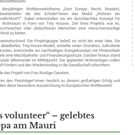
deswettbewerb.
 diesjährigen Wettbewerbsthema
„Dein Europa: Recht, Respekt,
earbeiteten die drei Schüler*innen das Modul
„Wohnen als
ndlichkeit?!“
. Dabei entwickelten sie ein durchdachtes Konzept für
n Wohnraum in Form von Tiny Houses. Ziel ihres Projekts war es,
sschwachen oder obdachlosen Menschen eine menschenwürdige
keit zu bieten.
eeindruckend: Die Projektgruppe beließ es nicht bei einer Idee. Sie
detailliertes Tiny-House-Modell, erstellte einen Grundriss, kalkulierte
lkosten, entwickelte ein nachhaltiges Energiekonzept mit Photovoltaik
tete eine Machbarkeits- und Finanzierungsskizze. Darüber hinaus stand
ziale Miteinander im Mittelpunkt: Die geplanten Wohnanlagen sollen
t fördern und den Wiedereinstieg in die Gesellschaft erleichtern.
de das Projekt von
Frau Rustige-Canstein
.
eren den Preisträger*innen herzlich zu diesem großartigen Erfolg und
über diese besondere Auszeichnung im Europäischen Wettbewerb!
s volunteer“ – gelebtes
pa am Mauri