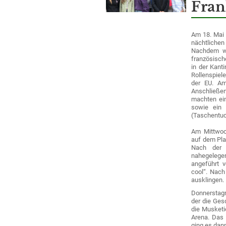
Fran
Am 18. Mai 
nächtlichen
Nachdem wi
französisch
in der Kant
Rollenspie
der EU. Am
Anschließend
machten ein
sowie ein 
(Taschentuch
Am Mittwoc
auf dem Pla
Nach der 
nahegelege
angeführt v
cool“. Nach
ausklingen.
Donnersta
der die Ges
die Musketi
Arena. Das
ging es dan