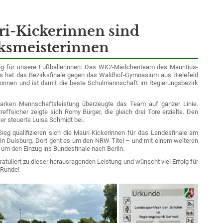
i-Kickerinnen sind
ksmeisterinnen
lg für unsere Fußballerinnen: Das WK2-Mädchenteam des Mauritius-
 hat das Bezirksfinale gegen das Waldhof-Gymnasium aus Bielefeld
onnen und ist damit die beste Schulmannschaft im Regierungsbezirk
tarken Mannschaftsleistung überzeugte das Team auf ganzer Linie.
reffsicher zeigte sich Romy Bürger, die gleich drei Tore erzielte. Den
fer steuerte Luisa Schmidt bei.
ieg qualifizieren sich die Mauri-Kickerinnen für das Landesfinale am
6 in Duisburg. Dort geht es um den NRW-Titel – und mit einem weiteren
 um den Einzug ins Bundesfinale nach Berlin.
atuliert zu dieser herausragenden Leistung und wünscht viel Erfolg für
 Runde!