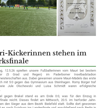
i-Kickerinnen stehen im
rksfinale
g, 12.5.26 spielten unsere Fußballerinnen vom Mauri bei bestem
tter (5 Grad und Regen) im Paderborner Inselbadstadion
meisterschaften aus. Dabei gewannen unsere Mauri-Mädels das erste
ich mit 5:0 gegen das Gymnasium aus Steinhagen. Romy Bürger traf
owie Jule Olschewski und Luisa Schmidt waren erfolgreiche
.
iel gegen Brakel stand es am Ende 0:0, was für den Einzug in
finale reicht. Dieses findet am Mittwoch, 20.5. im herforder Jahn-
en den Sieger aus dem Bezirk Bielefeld statt. Sollte dort gewonnen
 es nach Duisburg ins Landesfinale und anschließend nach Berlin in