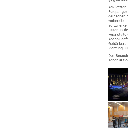
Am letzten 
Europa ges
deutschen S
vorbereite
so zu erken
Essen in de
veranstalt
Abschlussf
Getränken.
Richtung Bü
Der Besuch 
schon auf d