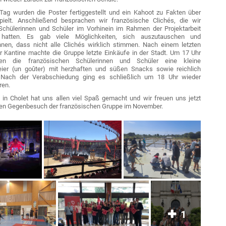
Tag wurden die Poster fertiggestellt und ein Kahoot zu Fakten über
pielt. Anschließend besprachen wir französische Clichés, die wir
chülerinnen und Schüler im Vorhinein im Rahmen der Projektarbeit
t hatten. Es gab viele Möglichkeiten, sich auszutauschen und
nen, dass nicht alle Clichés wirklich stimmen. Nach einem letzten
r Kantine machte die Gruppe letzte Einkäufe in der Stadt. Um 17 Uhr
eten die französischen Schülerinnen und Schüler eine kleine
eier (un goûter) mit herzhaften und süßen Snacks sowie reichlich
 Nach der Verabschiedung ging es schließlich um 18 Uhr wieder
ren.
in Cholet hat uns allen viel Spaß gemacht und wir freuen uns jetzt
en Gegenbesuch der französischen Gruppe im November.
1