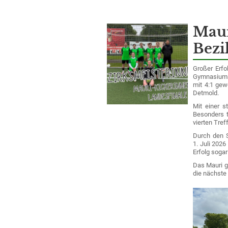
Maur
Bezi
Großer Erfo
Gymnasiums
mit 4:1 gew
Detmold.
Mit einer s
Besonders t
vierten Tref
Durch den S
1. Juli 202
Erfolg sogar
Das Mauri gr
die nächste