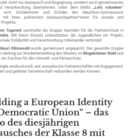
utet nicht nur Austausch und Begegnung, sondern auch gemeinsames
nd Verantwortung übernehmen. Unter dem Motto
„Let’s volunteer“
en sich Schülerinnen und Schüler des Mauritius-Gymnasiums
mit ihren polnischen Austauschpartner*innen für soziale und
 Projekte.
ion Tagwerk
sammelte die Gruppe Spenden für die Partnerschule in
ambia
. Mit ihrem Einsatz unterstützten die Jugendlichen ein Projekt,
ionale Solidarität und Verantwortung miteinander verbindet.
Mauri Klimawald
wurde gemeinsam angepackt: Die gesamte Gruppe
nen Beitrag zur Wiederherstellung des Moores im
Ringelsteiner Wald
und
t ein Zeichen für den Umwelt- und Klimaschutz.
zeigte eindrucksvoll, wie europäische Partnerschaften mit Engagement,
eit und gelebter Gemeinschaft verbunden werden können.
lding a European Identity
 Democratic Union“ – das
o des diesjährigen
ausches der Klasse 8 mit