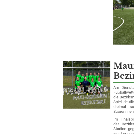
Maur
Bezi
Am Diensta
Fußballwe
die Bezirks
Spiel deutl
dreimal s
Scorerinnen
Im Finalsp
das Bezirks
Stadion geg
werden geht