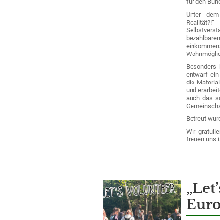
für den Bun
Unter dem
Realität?!“
b
Selbstverstä
bezahlbare
einkommen
Wohnmöglich
Besonders b
entwarf ein 
die Materia
und erarbei
auch das so
Gemeinschaf
Betreut wur
Wir gratuli
freuen uns 
„Let’
Euro