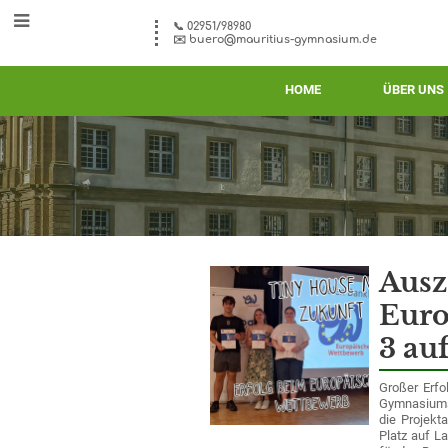
📞 02951/98980
✉️ buero@mauritius-gymnasium.de
HOME
ÜBER UNS
Aktuelles
Ausz
Euro
3 au
Großer Erfo
Gymnasium
die Projekt
Platz auf 