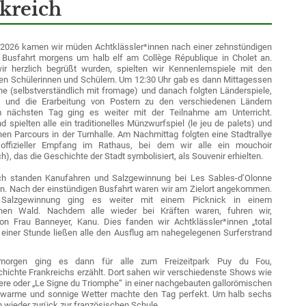
kreich
2026 kamen wir müden Achtklässler*innen nach einer zehnstündigen
 Busfahrt morgens um halb elf am Collège République in Cholet an.
r herzlich begrüßt wurden, spielten wir Kennenlernspiele mit den
en Schülerinnen und Schülern. Um 12:30 Uhr gab es dann Mittagessen
ine (selbstverständlich mit fromage) und danach folgten Länderspiele,
le und die Erarbeitung von Postern zu den verschiedenen Ländern
 nächsten Tag ging es weiter mit der Teilnahme am Unterricht.
 spielten alle ein traditionelles Münzwurfspiel (le jeu de palets) und
en Parcours in der Turnhalle. Am Nachmittag folgten eine Stadtrallye
offizieller Empfang im Rathaus, bei dem wir alle ein mouchoir
), das die Geschichte der Stadt symbolisiert, als Souvenir erhielten.
h standen Kanufahren und Salzgewinnung bei Les Sables-d’Olonne
n. Nach der einstündigen Busfahrt waren wir am Zielort angekommen.
Salzgewinnung ging es weiter mit einem Picknick in einem
nen Wald. Nachdem alle wieder bei Kräften waren, fuhren wir,
on Frau Banneyer, Kanu. Dies fanden wir Achtklässler*innen „total
 einer Stunde ließen alle den Ausflug am nahegelegenen Surferstrand
gmorgen ging es dann für alle zum Freizeitpark Puy du Fou,
chichte Frankreichs erzählt. Dort sahen wir verschiedenste Shows wie
ere oder „Le Signe du Triomphe“ in einer nachgebauten gallorömischen
 warme und sonnige Wetter machte den Tag perfekt. Um halb sechs
n wieder zurück zur französischen Schule.