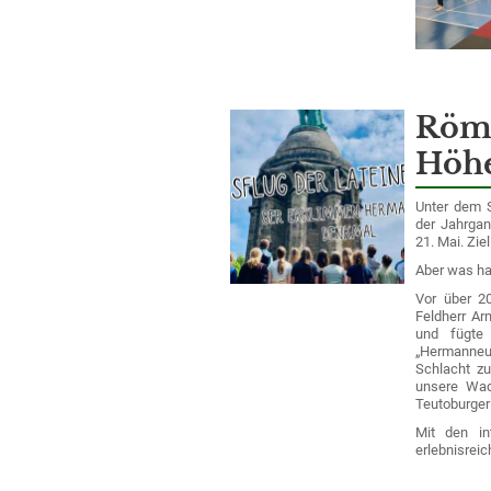
Röme
Höh
Unter dem S
der Jahrgan
21. Mai. Zi
Aber was ha
Vor über 2
Feldherr Ar
und fügte 
„Hermanneu
Schlacht zu
unsere Wad
Teutoburger
Mit den in
erlebnisreic