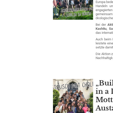
Europa bede
Handeln u
engagiert
gemeinsam 
ökologische
Bei der
Akt
Kashitu, S
das internat
Auch beim
leistete ei
setzte dami
Die Aktion 
Nachhaltigk
„Bui
in a
Mott
Aust