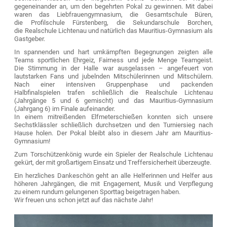
gegeneinander an, um den begehrten Pokal zu gewinnen. Mit dabei
waren das Liebfrauengymnasium, die Gesamtschule Büren,
die Profilschule Fürstenberg, die Sekundarschule Borchen,
die Realschule Lichtenau und natürlich das Mauritius-Gymnasium als
Gastgeber.
In spannenden und hart umkämpften Begegnungen zeigten alle
Teams sportlichen Ehrgeiz, Fairness und jede Menge Teamgeist.
Die Stimmung in der Halle war ausgelassen – angefeuert von
lautstarken Fans und jubelnden Mitschülerinnen und Mitschülern.
Nach einer intensiven Gruppenphase und packenden
Halbfinalspielen trafen schließlich die Realschule Lichtenau
(Jahrgänge 5 und 6 gemischt) und das Mauritius-Gymnasium
(Jahrgang 6) im Finale aufeinander.
In einem mitreißenden Elfmeterschießen konnten sich unsere
Sechstklässler schließlich durchsetzen und den Turniersieg nach
Hause holen. Der Pokal bleibt also in diesem Jahr am Mauritius-
Gymnasium!
Zum Torschützenkönig wurde ein Spieler der Realschule Lichtenau
gekürt, der mit großartigem Einsatz und Treffersicherheit überzeugte.
Ein herzliches Dankeschön geht an alle Helferinnen und Helfer aus
höheren Jahrgängen, die mit Engagement, Musik und Verpflegung
zu einem rundum gelungenen Sporttag beigetragen haben.
Wir freuen uns schon jetzt auf das nächste Jahr!