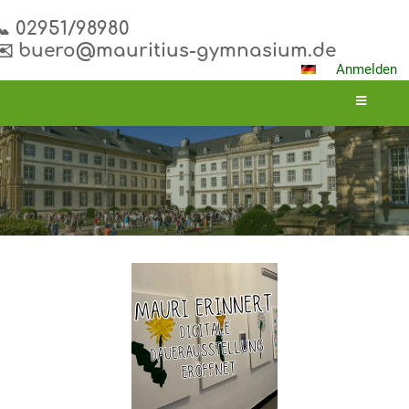
📞 02951/98980
✉️ buero@mauritius-gymnasium.de
Anmelden
Aktuelles