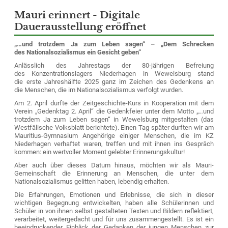
Mauri erinnert - Digitale
Dauerausstellung eröffnet
„…und trotzdem Ja zum Leben sagen“ – „Dem Schrecken
des Nationalsozialismus ein Gesicht geben“
Anlässlich des Jahrestags der 80-jährigen Befreiung
des Konzentrationslagers Niederhagen in Wewelsburg stand
die erste Jahreshälfte 2025 ganz im Zeichen des Gedenkens an
die Menschen, die im Nationalsozialismus verfolgt wurden.
Am 2. April durfte der Zeitgeschichte-Kurs in Kooperation mit dem
Verein „Gedenktag 2. April“ die Gedenkfeier unter dem Motto „…und
trotzdem Ja zum Leben sagen“ in Wewelsburg mitgestalten (das
Westfälische Volksblatt berichtete). Einen Tag später durften wir am
Mauritius-Gymnasium Angehörige einiger Menschen, die im KZ
Niederhagen verhaftet waren, treffen und mit ihnen ins Gespräch
kommen: ein wertvoller Moment gelebter Erinnerungskultur!
Aber auch über dieses Datum hinaus, möchten wir als Mauri-
Gemeinschaft die Erinnerung an Menschen, die unter dem
Nationalsozialismus gelitten haben, lebendig erhalten.
Die Erfahrungen, Emotionen und Erlebnisse, die sich in dieser
wichtigen Begegnung entwickelten, haben alle Schülerinnen und
Schüler in von ihnen selbst gestalteten Texten und Bildern reflektiert,
verarbeitet, weitergedacht und für uns zusammengestellt. Es ist ein
beeindruckender Einblick der Gedanken der jungen Menschen zur