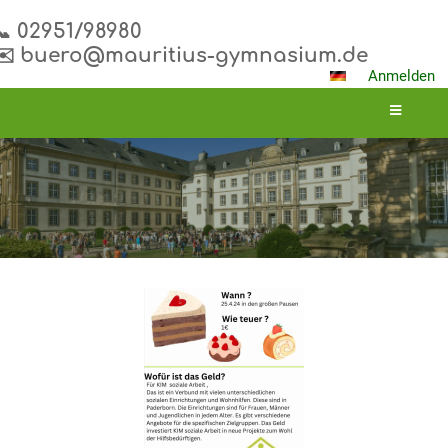
📞 02951/98980
✉️ buero@mauritius-gymnasium.de
Anmelden
Aktuelles