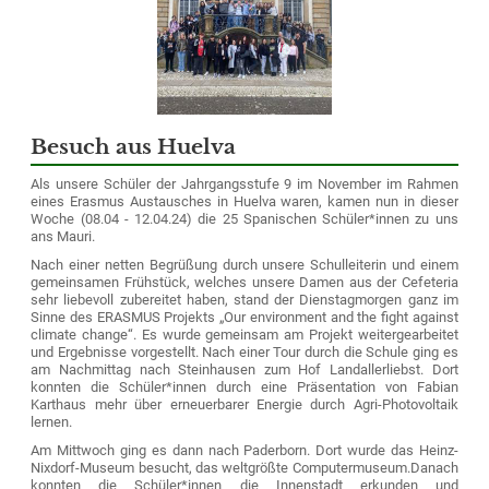
Besuch aus Huelva
Als unsere Schüler der Jahrgangsstufe 9 im November im Rahmen
eines Erasmus Austausches in Huelva waren, kamen nun in dieser
Woche (08.04 - 12.04.24) die 25 Spanischen Schüler*innen zu uns
ans Mauri.
Nach einer netten Begrüßung durch unsere Schulleiterin und einem
gemeinsamen Frühstück, welches unsere Damen aus der Cefeteria
sehr liebevoll zubereitet haben, stand der Dienstagmorgen ganz im
Sinne des ERASMUS Projekts „Our environment and the fight against
climate change“. Es wurde gemeinsam am Projekt weitergearbeitet
und Ergebnisse vorgestellt. Nach einer Tour durch die Schule ging es
am Nachmittag nach Steinhausen zum Hof Landallerliebst. Dort
konnten die Schüler*innen durch eine Präsentation von Fabian
Karthaus mehr über erneuerbarer Energie durch Agri-Photovoltaik
lernen.
Am Mittwoch ging es dann nach Paderborn. Dort wurde das Heinz-
Nixdorf-Museum besucht, das weltgrößte Computermuseum.
Danach
konnten die Schüler*innen die Innenstadt erkunden und