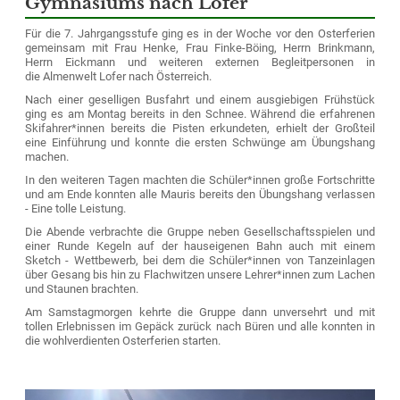
Gymnasiums nach Lofer
Für die 7. Jahrgangsstufe ging es in der Woche vor den Osterferien
gemeinsam mit Frau Henke, Frau Finke-Böing, Herrn Brinkmann,
Herrn Eickmann und weiteren externen Begleitpersonen in
die Almenwelt Lofer nach Österreich.
Nach einer geselligen Busfahrt und einem ausgiebigen Frühstück
ging es am Montag bereits in den Schnee. Während die erfahrenen
Skifahrer*innen bereits die Pisten erkundeten, erhielt der Großteil
eine Einführung und konnte die ersten Schwünge am Übungshang
machen.
In den weiteren Tagen machten die Schüler*innen große Fortschritte
und am Ende konnten alle Mauris bereits den Übungshang verlassen
- Eine tolle Leistung.
Die Abende verbrachte die Gruppe neben Gesellschaftsspielen und
einer Runde Kegeln auf der hauseigenen Bahn auch mit einem
Sketch - Wettbewerb, bei dem die Schüler*innen von Tanzeinlagen
über Gesang bis hin zu Flachwitzen unsere Lehrer*innen zum Lachen
und Staunen brachten.
Am Samstagmorgen kehrte die Gruppe dann unversehrt und mit
tollen Erlebnissen im Gepäck zurück nach Büren und alle konnten in
die wohlverdienten Osterferien starten.