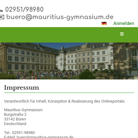
📞 02951/98980
✉️ buero@mauritius-gymnasium.de
Anmelden
Impressum
Impressum
Verantwortlich für Inhalt, Konzeption & Realisierung des Onlineportals:
Mauritius-Gymnasium
Burgstraße 2
33142 Büren
Deutschland
Tel.: 02951-98980
E-Mail: buero@mauritius-gymnasium.de