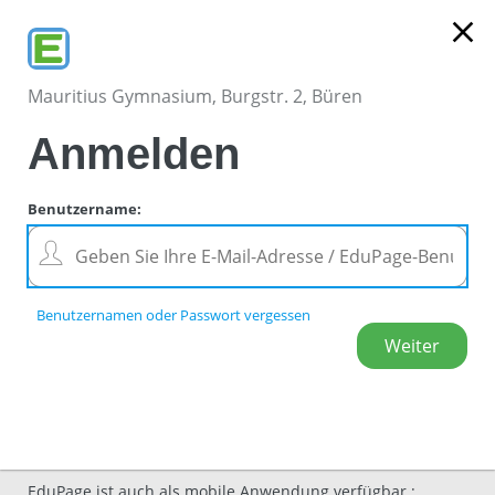
close
Mauritius Gymnasium, Burgstr. 2, Büren
Anmelden
Benutzername
:
Benutzernamen oder Passwort vergessen
EduPage ist auch als mobile Anwendung verfügbar.
: