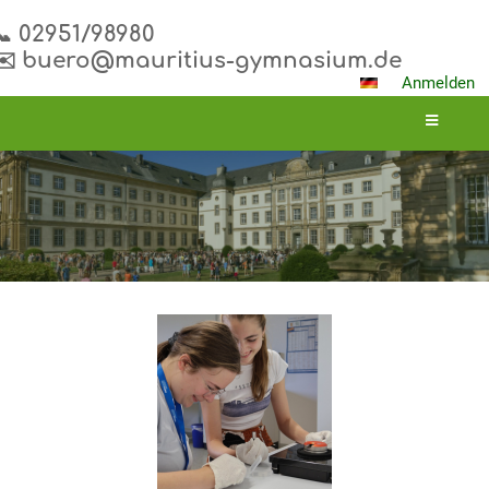
📞 02951/98980
✉️ buero@mauritius-gymnasium.de
Anmelden
Aktuelles