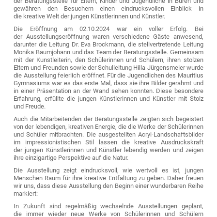
der Beratungsstelle für Eltern, Kinder und Jugendliche in Büren und
gewähren den Besuchern einen eindrucksvollen Einblick in
die kreative Welt der jungen Künstlerinnen und Künstler.
Die Eröffnung am 02.10.2024 war ein voller Erfolg. Bei
der Ausstellungseröffnung waren verschiedene Gäste anwesend,
darunter die Leitung Dr. Eva Brockmann, die stellvertretende Leitung
Monika Baumjohann und das Team der Beratungsstelle. Gemeinsam
mit der Kunstleiterin, den Schülerinnen und Schülern, ihren stolzen
Eltern und Freunden sowie der Schulleitung Hilla Jürgensmeier wurde
die Ausstellung feierlich eröffnet. Für die Jugendlichen des Mauritius
Gymnasiums war es das erste Mal, dass sie ihre Bilder gerahmt und
in einer Präsentation an der Wand sehen konnten. Diese besondere
Erfahrung, erfüllte die jungen Künstlerinnen und Künstler mit Stolz
und Freude.
Auch die Mitarbeitenden der Beratungsstelle zeigten sich begeistert
von der lebendigen, kreativen Energie, die die Werke der Schülerinnen
und Schüler mitbrachten. Die ausgestellten Acryl-Landschaftsbilder
im impressionistischen Stil lassen die kreative Ausdruckskraft
der jungen Künstlerinnen und Künstler lebendig werden und zeigen
ihre einzigartige Perspektive auf die Natur.
Die Ausstellung zeigt eindrucksvoll, wie wertvoll es ist, jungen
Menschen Raum für ihre kreative Entfaltung zu geben. Daher freuen
wir uns, dass diese Ausstellung den Beginn einer wunderbaren Reihe
markiert:
In Zukunft sind regelmäßig wechselnde Ausstellungen geplant,
die immer wieder neue Werke von Schülerinnen und Schülern