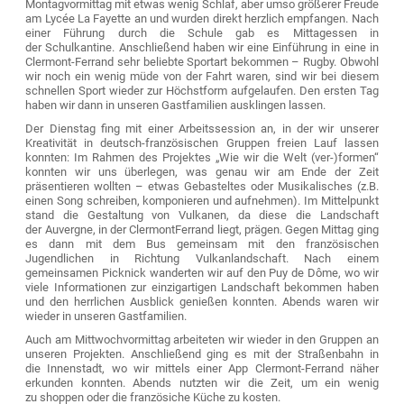
Montagvormittag mit etwas wenig Schlaf, aber umso größerer Freude
am Lycée La Fayette an und wurden direkt herzlich empfangen. Nach
einer Führung durch die Schule gab es Mittagessen in
der Schulkantine. Anschließend haben wir eine Einführung in eine in
Clermont-Ferrand sehr beliebte Sportart bekommen – Rugby. Obwohl
wir noch ein wenig müde von der Fahrt waren, sind wir bei diesem
schnellen Sport wieder zur Höchstform aufgelaufen. Den ersten Tag
haben wir dann in unseren Gastfamilien ausklingen lassen.
Der Dienstag fing mit einer Arbeitssession an, in der wir unserer
Kreativität in deutsch-französischen Gruppen freien Lauf lassen
konnten: Im Rahmen des Projektes „Wie wir die Welt (ver-)formen“
konnten wir uns überlegen, was genau wir am Ende der Zeit
präsentieren wollten – etwas Gebasteltes oder Musikalisches (z.B.
einen Song schreiben, komponieren und aufnehmen). Im Mittelpunkt
stand die Gestaltung von Vulkanen, da diese die Landschaft
der Auvergne, in der ClermontFerrand liegt, prägen. Gegen Mittag ging
es dann mit dem Bus gemeinsam mit den französischen
Jugendlichen in Richtung Vulkanlandschaft. Nach einem
gemeinsamen Picknick wanderten wir auf den Puy de Dôme, wo wir
viele Informationen zur einzigartigen Landschaft bekommen haben
und den herrlichen Ausblick genießen konnten. Abends waren wir
wieder in unseren Gastfamilien.
Auch am Mittwochvormittag arbeiteten wir wieder in den Gruppen an
unseren Projekten. Anschließend ging es mit der Straßenbahn in
die Innenstadt, wo wir mittels einer App Clermont-Ferrand näher
erkunden konnten. Abends nutzten wir die Zeit, um ein wenig
zu shoppen oder die französiche Küche zu kosten.