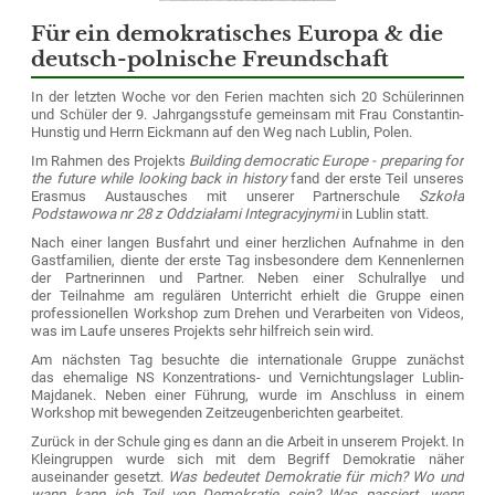
Für ein demokratisches Europa & die
deutsch-polnische Freundschaft
In der letzten Woche vor den Ferien machten sich 20 Schülerinnen
und Schüler der 9. Jahrgangsstufe gemeinsam mit Frau Constantin-
Hunstig und Herrn Eickmann auf den Weg nach Lublin, Polen.
Im Rahmen des Projekts
Building democratic Europe - preparing for
the future while looking back in history
fand der erste Teil unseres
Erasmus Austausches mit unserer Partnerschule
Szkoła
Podstawowa nr 28 z Oddziałami Integracyjnymi
in Lublin statt.
Nach einer langen Busfahrt und einer herzlichen Aufnahme in den
Gastfamilien, diente der erste Tag insbesondere dem Kennenlernen
der Partnerinnen und Partner. Neben einer Schulrallye und
der Teilnahme am regulären Unterricht erhielt die Gruppe einen
professionellen Workshop zum Drehen und Verarbeiten von Videos,
was im Laufe unseres Projekts sehr hilfreich sein wird.
Am nächsten Tag besuchte die internationale Gruppe zunächst
das ehemalige NS Konzentrations- und Vernichtungslager Lublin-
Majdanek. Neben einer Führung, wurde im Anschluss in einem
Workshop mit bewegenden Zeitzeugenberichten gearbeitet.
Zurück in der Schule ging es dann an die Arbeit in unserem Projekt. In
Kleingruppen wurde sich mit dem Begriff Demokratie näher
auseinander gesetzt.
Was bedeutet Demokratie für mich? Wo und
wann kann ich Teil von Demokratie sein? Was passiert, wenn