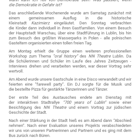
die Demokratie in Gefahr ist?
Das anschließende Wochenende wurde am Samstag zunächst mit
einem gemeinsamen Ausflug in die historische
Kleinstadt
Kazimierz
eingeläutet. Den Sonntag verbrachten
die Kinder dann individuell in ihren Gastfamilien. Von einem Besuch
der Hauptstadt Warschau, über eine Stadtführung in Lublin, bis hin
zum Besuch des größten Wasserparks in Polen - alle polnischen
Gasteltern organisierten einen tollen freien Tag.
Am Montag erhielt die Gruppe einen weiteren professionellen
Workshop zum Thema
“oral history“
des
NN Theatre
Lublin. Da
die Schülerinnen und Schüler im Laufe des Jahres Zeitzeugen -
Interviews drehen und verarbeiten werden, war dieser Vortrag sehr
wertvoll.
Am Abend wurde unsere Gastschule in eine Disco verwandelt und wir
feierten eine “farewell party“. Ein DJ sorgte für die Musik und
die bestellte Pizza für gestärkte Tänzerinnen und Tänzer.
Der erste Teil des Austausches endete am Dienstag mit
der interaktiven Stadtrallye
“700 years of Lublin“
sowie einer
Besichtigung des
NN Theatre
und einem Vortrag zur jüdischen
Geschichte der Stadt.
Nach einer Stärkung in der Stadt hieß es am Abend dann “Abschied
nehmen“. Nach einer Evaluation unseres Projekts verabschiedeten
wir uns von unseren Partnerinnen und Partnern und es ging mit dem
Bus zurück nach Büren.