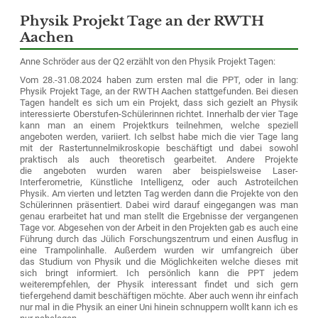
Physik Projekt Tage an der RWTH
Aachen
Anne Schröder aus der Q2 erzählt von den Physik Projekt Tagen:
Vom 28.-31.08.2024 haben zum ersten mal die PPT, oder in lang:
Physik Projekt Tage, an der RWTH Aachen stattgefunden. Bei diesen
Tagen handelt es sich um ein Projekt, dass sich gezielt an Physik
interessierte Oberstufen-Schülerinnen richtet. Innerhalb der vier Tage
kann man an einem Projektkurs teilnehmen, welche speziell
angeboten werden, variiert. Ich selbst habe mich die vier Tage lang
mit der Rastertunnelmikroskopie beschäftigt und dabei sowohl
praktisch als auch theoretisch gearbeitet. Andere Projekte
die angeboten wurden waren aber beispielsweise Laser-
Interferometrie, Künstliche Intelligenz, oder auch Astroteilchen
Physik. Am vierten und letzten Tag werden dann die Projekte von den
Schülerinnen präsentiert. Dabei wird darauf eingegangen was man
genau erarbeitet hat und man stellt die Ergebnisse der vergangenen
Tage vor. Abgesehen von der Arbeit in den Projekten gab es auch eine
Führung durch das Jülich Forschungszentrum und einen Ausflug in
eine Trampolinhalle. Außerdem wurden wir umfangreich über
das Studium von Physik und die Möglichkeiten welche dieses mit
sich bringt informiert. Ich persönlich kann die PPT jedem
weiterempfehlen, der Physik interessant findet und sich gern
tiefergehend damit beschäftigen möchte. Aber auch wenn ihr einfach
nur mal in die Physik an einer Uni hinein schnuppern wollt kann ich es