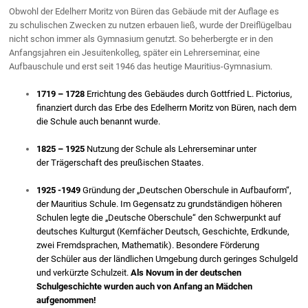
Obwohl der Edelherr Moritz von Büren das Gebäude mit der Auflage es
zu schulischen Zwecken zu nutzen erbauen ließ, wurde der Dreiflügelbau
nicht schon immer als Gymnasium genutzt. So beherbergte er in den
Anfangsjahren ein Jesuitenkolleg, später ein Lehrerseminar, eine
Aufbauschule und erst seit 1946 das heutige Mauritius-Gymnasium.
1719 – 1728
Errichtung des Gebäudes durch Gottfried L. Pictorius,
finanziert durch das Erbe des Edelherrn Moritz von Büren, nach dem
die Schule auch benannt wurde.
1825 – 1925
Nutzung der Schule als Lehrerseminar unter
der Trägerschaft des preußischen Staates.
1925 -1949
Gründung der „Deutschen Oberschule in Aufbauform“,
der Mauritius Schule. Im Gegensatz zu grundständigen höheren
Schulen legte die „Deutsche Oberschule“ den Schwerpunkt auf
deutsches Kulturgut (Kernfächer Deutsch, Geschichte, Erdkunde,
zwei Fremdsprachen, Mathematik). Besondere Förderung
der Schüler aus der ländlichen Umgebung durch geringes Schulgeld
und verkürzte Schulzeit.
Als Novum in der deutschen
Schulgeschichte wurden auch von Anfang an Mädchen
aufgenommen!