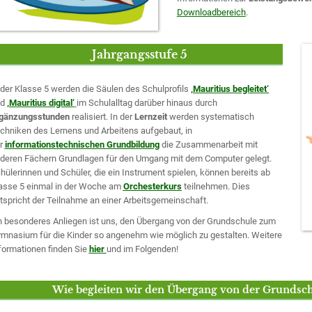
Downloadbereich
.
Jahrgangsstufe 5
 der Klasse 5 werden die Säulen des Schulprofils
‚Mauritius begleitet‘
nd
‚Mauritius digital‘
im Schulalltag darüber hinaus durch
gänzungsstunden
realisiert. In der
Lernzeit
werden systematisch
chniken des Lernens und Arbeitens aufgebaut, in
r
informationstechnischen Grundbildung
die Zusammenarbeit mit
deren Fächern Grundlagen für den Umgang mit dem Computer gelegt.
hülerinnen und Schüler, die ein Instrument spielen, können bereits ab
asse 5 einmal in der Woche am
Orchesterkurs
teilnehmen. Dies
tspricht der Teilnahme an einer Arbeitsgemeinschaft.
n besonderes Anliegen ist uns, den Übergang von der Grundschule zum
mnasium für die Kinder so angenehm wie möglich zu gestalten. Weitere
formationen finden Sie
hier
und im Folgenden!
Wie begleiten wir den Übergang von der Grunds