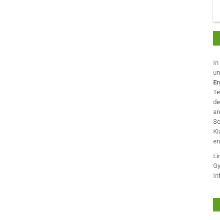
In
u
Er
Te
de
an
Sc
Kl
en
Ei
Gy
In