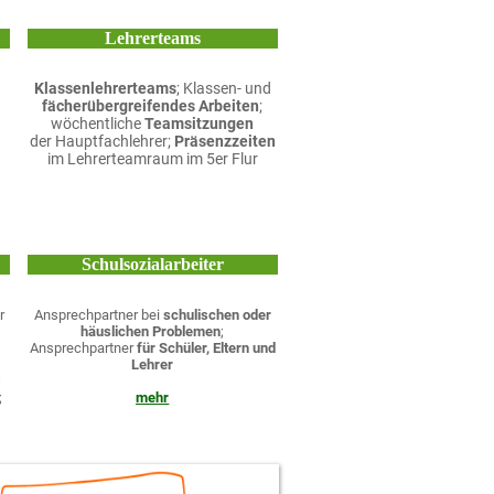
Lehrerteams
Klassenlehrerteams
; Klassen- und
fächerübergreifendes Arbeiten
;
wöchentliche
Teamsitzungen
der Hauptfachlehrer;
Präsenzzeiten
im Lehrerteamraum im 5er Flur
Schulsozialarbeiter
r
Ansprechpartner bei
schulischen oder
häuslichen Problemen
;
Ansprechpartner
für Schüler, Eltern und
Lehrer
;
;
mehr