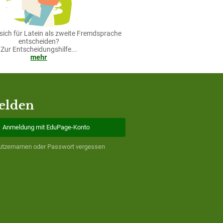
d sich für Latein als zweite Fremdsprache
entscheiden?
Zur Entscheidungshilfe...
mehr
elden
Anmeldung mit EduPage-Konto
utzernamen oder Passwort vergessen