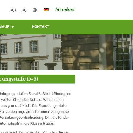
Anmelden
+
-
MAURI +
KONTAKT
ungsstufe (5-6)
ahrgangsstufen 5 und 6. Sie ist Bindeglied
 weiterführenden Schule. Wie an allen
 uns grundsätzlich: Die Erprobungsstufe
zwar zu den regulären Terminen Zeugnisse,
 Versetzungsentscheidung
. D.h. die Kinder
automatisch‘ in die Klasse 6
über.
tung
(auch fachspezifisch) finden Sie im