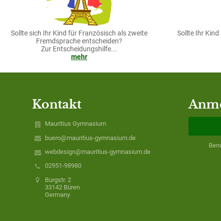
Sollte sich Ihr Kind für Französisch als zweite
Sollte Ihr Kin
Fremdsprache entscheiden?
Zur Entscheidungshilfe...
mehr
Kontakt
Anm
Mauritius Gymnasium
buero@mauritius-gymnasium.de
Ben
webdesign@mauritius-gymnasium.de
02951-98980
Burgstr. 2
33142 Büren
Germany