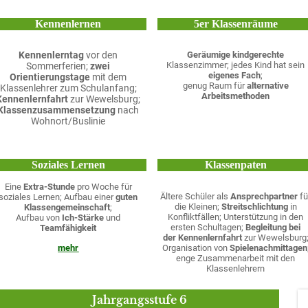
Kennenlernen
5er Klassenräume
Kennenlerntag
vor den
Geräumige kindgerechte
Klassenzimmer; jedes Kind hat sein
Sommerferien;
zwei
eigenes Fach
;
Orientierungstage
mit dem
genug Raum für
alternative
Klassenlehrer zum Schulanfang;
Arbeitsmethoden
Kennenlernfahrt
zur Wewelsburg;
Klassenzusammensetzung
nach
Wohnort/Buslinie
Soziales Lernen
Klassenpaten
Eine
Extra-Stunde
pro Woche für
Ältere Schüler als
Ansprechpartner
fü
soziales Lernen; Aufbau einer
guten
die Kleinen;
Streitschlichtung
in
Klassengemeinschaft
;
Konfliktfällen; Unterstützung in den
Aufbau von
Ich-Stärke
und
ersten Schultagen;
Begleitung bei
Teamfähigkeit
der Kennenlernfahrt
zur Wewelsburg
mehr
Organisation von
Spielenachmittagen
enge Zusammenarbeit mit den
Klassenlehrern
Jahrgangsstufe 6