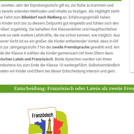
 zweiten Jahr der Erprobungsstufe gilt es, zur Ruhe zu kommen und
e bereits erlernten Methoden und Inhalte zu festigen. Als Highlight steht
ne Fahrt zum
Bibeldorf nach Rietberg
an. Erfahrungsgemäß haben
e Kinder sich bis zu diesem Zeitpunkt gut eingelebt und fühlen sich den
roßen‘ zugehörig. Sie behalten ihre Klassenlehrer und Hauptfachlehrer
wie so viele weitere Lehrkräfte, die sie schon kennen, wie möglich. Aus
serer Sicht ist es ein großer, die Kinder entlastender Vorteil, dass in G9
st zur Jahrgangsstufe 7 hin die
zweite Fremdsprache
gewählt wird. Am
de der Klasse 6 wählen die Kinder gemeinsam mit ihren Eltern dann
ischen Latein und Französisch
. Beide Sprachen werden von ihnen
ndestens bis zum Ende der Klasse 10 weitergeführt. Selbstverständlich
raten wir Kinder und Eltern bei dieser Entscheidung intensiv und gern.
Entscheidung: Französisch oder Latein als zweite Fre