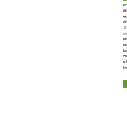
Im
di
ei
di
‚G
so
un
er
En
zw
mi
be