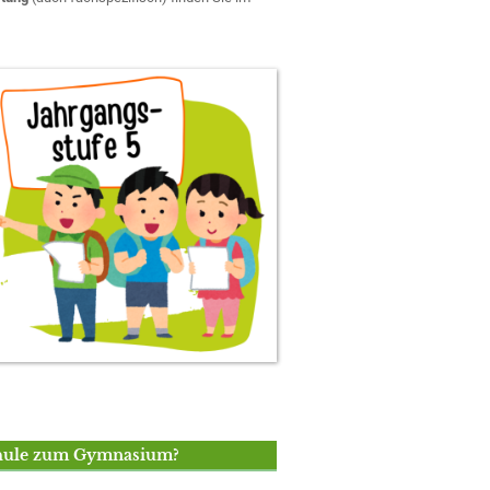
chule zum Gymnasium?