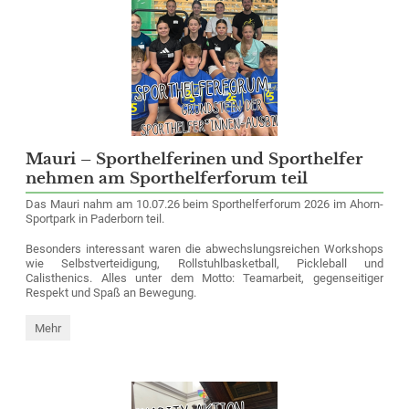
nach
Bad
Wünnenberg:
Mauri – Sporthelferinen und Sporthelfer
nehmen am Sporthelferforum teil
Das Mauri nahm am 10.07.26 beim Sporthelferforum 2026 im Ahorn-
Sportpark in Paderborn teil.
Besonders interessant waren die abwechslungsreichen Workshops
wie Selbstverteidigung, Rollstuhlbasketball, Pickleball und
Calisthenics. Alles unter dem Motto: Teamarbeit, gegenseitiger
Respekt und Spaß an Bewegung.
Mauri
Mehr
–
Sporthelferinen
und
Sporthelfer
nehmen