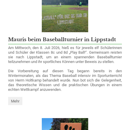
Mauris beim Baseballturnier in Lippstadt
Am Mittwoch, den 8. Juli 2026, hieß es für jeweils elf Schülerinnen
und Schüler der Klassen 8c und 8d „Play Ball!“. Gemeinsam reisten
sie nach Lippstadt, um an einem spannenden Baseballturnier
teilzunehmen und ihr sportliches Können unter Beweis zu stellen.
Die Vorbereitung auf diesen Tag begann bereits in den
Wintermonaten, als das Thema Baseball intensiv im Sportunterricht
von Herrn Holtkamp behandelt wurde. Nun bot sich die Gelegenheit,
das theoretische Wissen und die praktischen Übungen in einem
echten Wettkampf anzuwenden.
Mauris
Mehr
beim
Baseballturnier
in
Lippstadt: