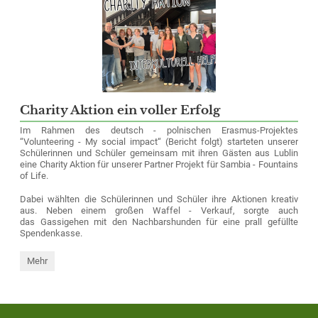
am
Sporthelferforum
teil:
Charity Aktion ein voller Erfolg
Im Rahmen des deutsch - polnischen Erasmus-Projektes
“Volunteering - My social impact“ (Bericht folgt) starteten unserer
Schülerinnen und Schüler gemeinsam mit ihren Gästen aus Lublin
eine Charity Aktion für unserer Partner Projekt für Sambia - Fountains
of Life.
Dabei wählten die Schülerinnen und Schüler ihre Aktionen kreativ
aus. Neben einem großen Waffel - Verkauf, sorgte auch
das Gassigehen mit den Nachbarshunden für eine prall gefüllte
Spendenkasse.
Charity
Mehr
Aktion
ein
voller
Erfolg :