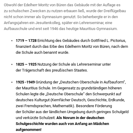
Obwohl der Edelherr Moritz von Büren das Gebäude mit der Auflage es
zu schulischen Zwecken zu nutzen erbauen ließ, wurde der Dreiflügelbau
nicht schon immer als Gymnasium genutzt. So beherbergte er in den
Anfangsjahren ein Jesuitenkolleg, später ein Lehrerseminar, eine
Aufbauschule und erst seit 1946 das heutige Mauritius-Gymnasium.
1719 – 1728
Errichtung des Gebäudes durch Gottfried L. Pictorius,
finanziert durch das Erbe des Edelherrn Moritz von Büren, nach dem
die Schule auch benannt wurde.
1825 – 1925
Nutzung der Schule als Lehrerseminar unter
der Trägerschaft des preußischen Staates.
1925 -1949
Gründung der „Deutschen Oberschule in Aufbauform“,
der Mauritius Schule. Im Gegensatz zu grundständigen höheren
Schulen legte die „Deutsche Oberschule“ den Schwerpunkt auf
deutsches Kulturgut (Kernfächer Deutsch, Geschichte, Erdkunde,
zwei Fremdsprachen, Mathematik). Besondere Förderung
der Schüler aus der ländlichen Umgebung durch geringes Schulgeld
und verkürzte Schulzeit.
Als Novum in der deutschen
Schulgeschichte wurden auch von Anfang an Mädchen
aufgenommen!