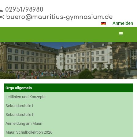
📞 02951/98980
✉️ buero@mauritius-gymnasium.de
Anmelden
Downloads
Orga allgemein
Leitlinien und Konzepte
Sekundarstufe I
Sekundarstufe II
Anmeldung am Mauri
Mauri Schulkollektion 2026