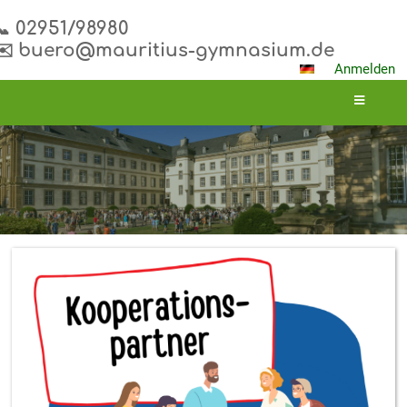
📞 02951/98980
✉️ buero@mauritius-gymnasium.de
Anmelden
Kooperationspartner