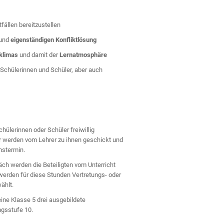
tfällen bereitzustellen
und
eigenständigen Konfliktlösung
klimas
und damit der
Lernatmosphäre
Schülerinnen und Schüler, aber auch
chülerinnen oder Schüler freiwillig
der werden vom Lehrer zu ihnen geschickt und
hstermin.
ch werden die Beteiligten vom Unterricht
ie werden für diese Stunden Vertretungs- oder
ählt.
eine Klasse 5 drei ausgebildete
ngsstufe 10.