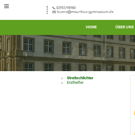
📞 02951/98980
✉️ buero@mauritius-gymnasium.de
HOME
ÜBER UNS
Jahrgangsstufe
Streitschlichter
Ersthelfer
9