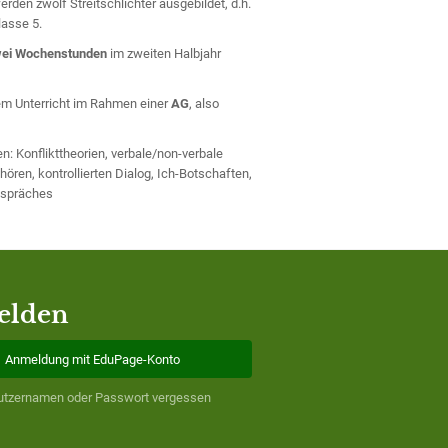
rden zwölf Streitschlichter ausgebildet, d.h.
lasse 5.
ei Wochenstunden
im zweiten Halbjahr
em Unterricht im Rahmen einer
AG
, also
: Konflikttheorien, verbale/non-verbale
ören, kontrollierten Dialog, Ich-Botschaften,
espräches
elden
Anmeldung mit EduPage-Konto
utzernamen oder Passwort vergessen