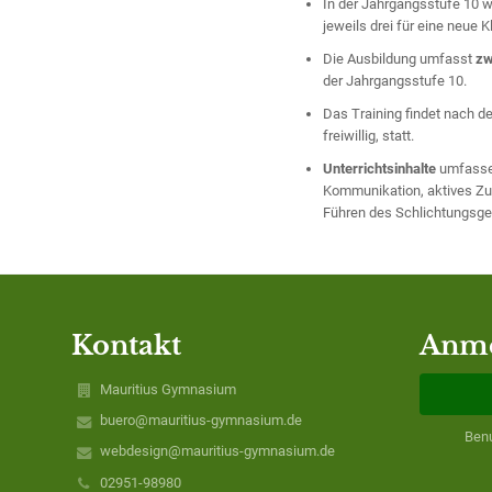
In der Jahrgangsstufe 10 we
jeweils drei für eine neue K
Die Ausbildung umfasst
zw
der Jahrgangsstufe 10.
Das Training findet nach d
freiwillig, statt.
Unterrichtsinhalte
umfassen
Kommunikation, aktives Zuh
Führen des Schlichtungsg
Kontakt
Anm
Mauritius Gymnasium
buero@mauritius-gymnasium.de
Ben
webdesign@mauritius-gymnasium.de
02951-98980