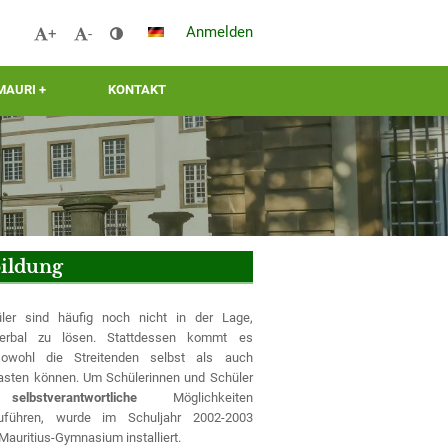
Anmelden
+
-
MAURI +
KONTAKT
bildung
ler sind häufig noch nicht in der Lage,
 verbal zu lösen. Stattdessen kommt es
sowohl die Streitenden selbst als auch
lasten können. Um Schülerinnen und Schüler
d
selbstverantwortliche
Möglichkeiten
zuführen, wurde im Schuljahr 2002-2003
auritius-Gymnasium installiert.